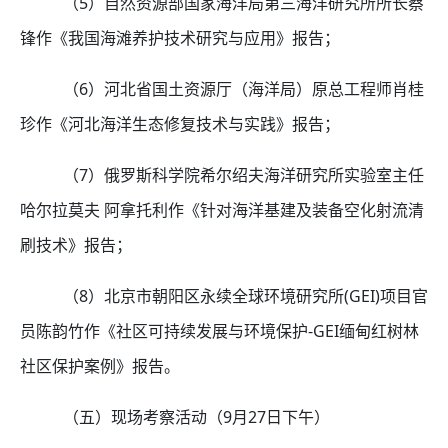
（
5
）自然资源部国家海洋局第三海洋研究所所长蔡
锋作《我国海滩养护技术研究与应用》报告；
（
6
）河北省国土资源厅（海洋局）原总工程师肖桂
珍作《河北海洋生态修复技术与实践》报告；
（
7
）俄罗斯科学院希尔绍夫海洋研究所实验室主任
哈尔拉莫夫 阿拿托利作《针对海洋基建及装备空化射流清
刷技术》报告；
（
8
）北京市朝阳区永续全球环境研究所
(GEI)
项目官
员陈韵竹作《社区可持续发展与环境保护
-GEI
缅甸红树林
社区保护案例》报告。
（五）现场考察活动（
9
月
27
日下午）