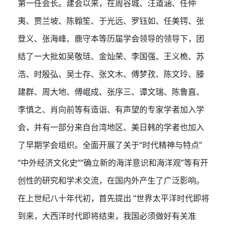
第一任会长。建会以来，在周谷城、汪道涵、任仲
夷、贾兰坡、陈翰笙、于光远、罗钰如、任美锷、张
登义、张海峰、鹿守本等历届学会领导的领导下，团
结了一大批如吴敬琏、金灿荣、李国强、王义桅、苏
浩、时殷弘、吴士存、张文木、傅梦孜、陈文玲、滕
建群、周大地、傅崐成、张序三、谭文瑞、陈鲁直、
李慎之、肖向前等有造诣、有声望的专家学者加入学
会，并有一部分来自台湾地区、美日韩的学者也加入
了早期学会组织。全面开展了关于“时代精神与特点”
“中外经济文化史”“确立新的海洋意识和海洋观”等有开
创性的研究和学术交流，在国内外产生了广泛影响。
在上世纪八十年代初，首先提出 “世界太平洋时代即将
到来，大西洋时代即将结束，我国必须做好有关准